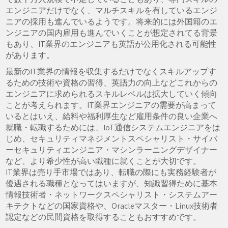
エンジニアだけでなく、マルチスキルを有しているエンジ
ニアの採用も進んでいるようです。将来的には外国籍のエ
ンジニアの国内雇用も進んでいくことが想定されてる背景
もあり、IT業界のエンジニアも英語が公用化される可能性
があります。
最新のIT業界の情報を収集するだけでなくスキルアップす
るための技術や資格の習得、英語力の向上などこれからの
エンジニアに求められるスキルレベルは拡大していく傾向
ことが考えられます。IT業界エンジニアの需要が高まって
いるとはいえ、給料や福利厚生など雇用条件の良い企業へ
就職・転職するためには、IoT通信システムエンジニアをは
じめ、セキュリティマネジメントスペシャリスト・サイバ
ーセキュリティエンジニア・マシンラーニングデザイナー
など、より希少性が高い職種に就くことが大切です。
IT業界は売り手市場ではあり、転職の際にも実務経験者が
優遇される職種となってはいますが、知識習得ために基本
情報技術者・ネットワークスペシャリスト・システムアー
キテクトなどの国家資格や、Oracleマスター・Linux技術者
認定などの民間資格を取得することもおすすめです。