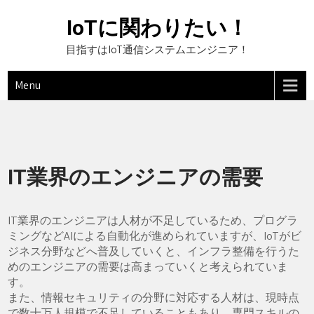
Skip
to
IoTに関わりたい！
content
目指すはIoT通信システムエンジニア！
Menu
IT業界のエンジニアの需要
IT業界のエンジニアは人材が不足しているため、プログラ
ミングなどAIによる自動化が進められていますが、IoTがビ
ジネス分野などへ普及していくと、インフラ整備を行うた
めのエンジニアの需要は高まっていくと考えられていま
す。
また、情報セキュリティの分野に対応する人材は、現時点
で数十万人規模で不足していることもあり、専門スキルの